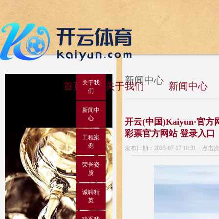
新闻中心
关于我
首页
关于我们
新闻中心
们
新闻中
心
开云(中国)Kaiyun·
彩票官方网站 登录入口
工程案
例
发布日期：2025-07-17 10:31 点击
荣誉资
质
诚聘精
英