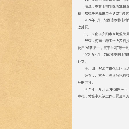
经查，榆林市榆阳区农业投资确
糖、培植手体免疫力等功效”“桑
2024年7月，陕西省榆林市榆
政处罚。
九、河南省安阳市商场监管局查
经查，河南一穗玉米收罗科技有
使用“销售第一，寰宇全网”等十
2024年4月，河南省安阳市商
处罚。
十、四川省成皆市锦江区商场监
经查，北京创世鸿途解说科技有
释的内容。
2024年10月开云(中国)Kai
章程，对当事东谈主作出罚金10