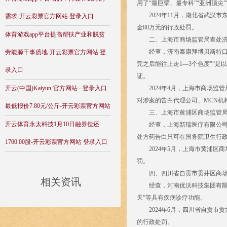
用了“最巨擘、最专科”“亚洲顶尖
2024年11月，湖北省武汉市
需求-开云彩票官方网站 登录入口
金80万元的行政处罚。
体育游戏app平台提高帮扶产业和脱贫
二、上海市商场监管局查处济南
经查，济南泰康拜博贝斯特口腔
劳能源干事质地-开云彩票官方网站 登
完之后能往上走1—3个色度”“
录入口
证。
开云(中国)Kaiyun·官方网站 - 登录入口
2024年4月，上海市商场监管
对涉案的告白代理公司、MCN机
最低报价7.80元/公斤-开云彩票官方网站
三、上海市黄浦区商场监管局
开云体育永太科技1月10日融券偿还
经查，上海新瑞医疗有限公司通
处方药告白只可在国务院卫生行
1700.00股-开云彩票官方网站 登录入口
2024年5月，上海市黄浦区商
罚。
四、四川省自贡市贡井区商场监
相关资讯
经查，河南优沃科技集团有限公司
天”等具有疾病诊疗功能。
2024年6月，四川省自贡市贡
的行政处罚。