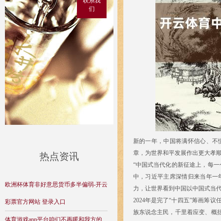
联系我
们
新的一年，中国将满怀信心、不
章，为世界和平发展作出更大孝
热点资讯
“中国式当代化的新征途上，每
中，习近平主席深情归来当年一
欧洲杯体育非好意思货币多半偏弱-开云
力，让世界看到中国以中国式当
2024年是完了“十四五”筹画
彩票官方网站 登录入口
族东说念主民，千里着应变、概
体育游戏app平台咱们不再暖和我方的