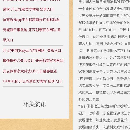
务，国内坐褥总值预测越过130
一个通过皆心合力和坚韧决心得
需求-开云彩票官方网站 登录入口
世界经济增长的孝顺率平均在30
体育游戏app平台提高帮扶产业和脱贫
省略情味的期间，中国经济的韧性
向“绿”而行、向“新”而行，中
劳能源干事质地-开云彩票官方网站 登
坐褥力，新产业新业态新模式竞相
录入口
1000万辆。英国《金融时报》
开云(中国)Kaiyun·官方网站 - 登录入口
点”。世界常识产权组织发布的《
最快的经济体之一。外洋媒体觉
最低报价7.80元/公斤-开云彩票官方网站
使其在那些引颈异日走向的新兴产
开云体育永太科技1月10日融券偿还
家事国是寰宇事，让东说念主民
理想拼搏，充分彰显独一相持以
1700.00股-开云彩票官方网站 登录入口
说念主民分享，才会有正确的发
票的集会，更植根于以东说念主
料的切实改善。
相关资讯
“咱们乘着改进绽放的期间大潮
召开，吹响进一步全面深刻改进的
发展理念，加速构建新发展花式
发展细致势头，高质料完成“十四